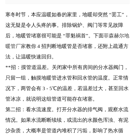
寒冬时节，本应温暖如春的家里，地暖却突然 “罢工”，
这无疑是令人头疼的事。排除锅炉、阀门等常见故障
后，地暖管堵塞很可能是 “罪魁祸首”。下面
菲森赫尔地
暖管厂家
教你 4 招判断地暖管是否堵塞，还附上疏通方
法，让温暖快速回归。
**招：摸管道温差。关闭家中所有房间的分水器阀门，
只留一组，触摸地暖管进水管和回水管的温度。正常情
况下，两管会有 3 - 5℃的温差，若温差过大，甚至回水
管冰凉，就说明这组管道可能存在堵塞。
第二招：看水流速度。打开分水器的排气阀，观察水流
情况。如果水流断断续续，或流出的水颜色浑浊、有泥
沙杂质，大概率是管道内堆积了污垢，影响了热水循