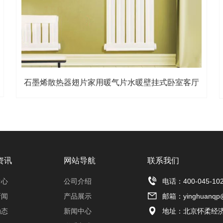
石墨烯散热器翅片家用暖气片水暖壁挂式卧室客厅
资讯
网站导航
联系我们

中心
公司介绍
电话：400-045-10

新闻
产品展示
邮箱：yinghuanqp

动态
新闻中心
地址：北京怀柔经